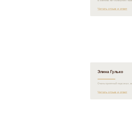
В клинике нет излишнего нав
Читать отзыв и ответ
Элина Гулько
Очень приятный персонал, в
Читать отзыв и ответ