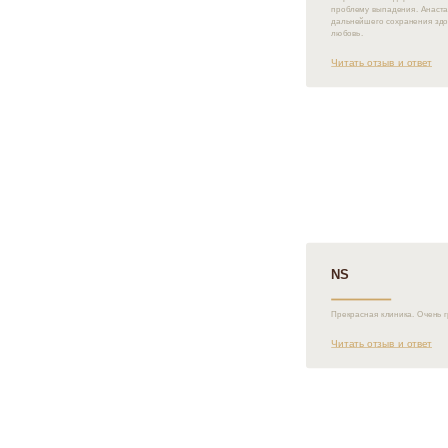
проблему выпадения. Анаста
дальнейшего сохранения здор
любовь.
Читать отзыв и ответ
NS
Прекрасная клиника. Очень г
Читать отзыв и ответ