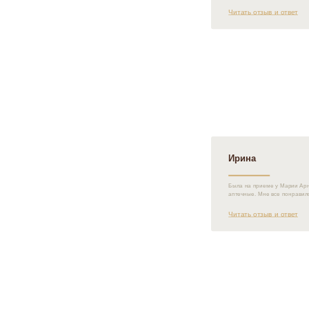
Читать отзыв и ответ
Ирина
Была на приеме у Марии Арна
аптечные. Мне все понравил
Читать отзыв и ответ