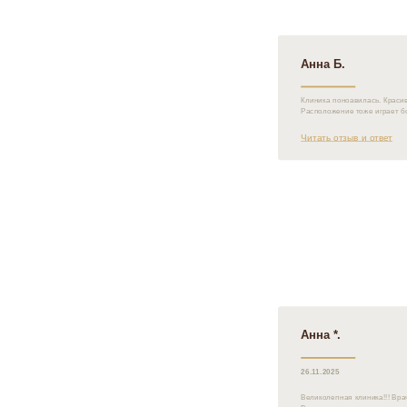
Анна Б.
Клиника поноавилась. Красив
Расположение тоже играет бо
Читать отзыв и ответ
Анна *.
26.11.2025
Великолепная клиника!!! Вр