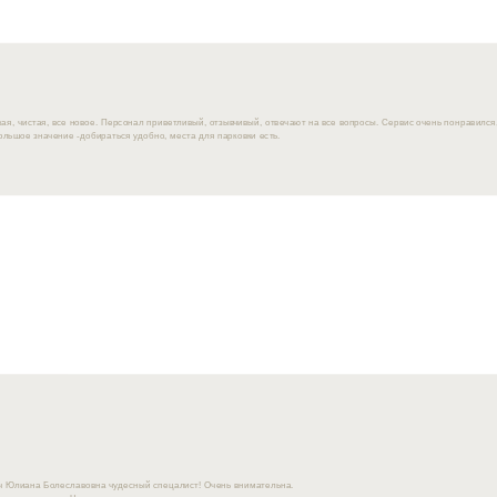
ая, чистая, все новое. Персонал приветливый, отзывчивый, отвечают на все вопросы. Сервис очень понравился
льшое значение -добираться удобно, места для парковки есть.
ач Юлиана Болеславовна чудесный спецалист! Очень внимательна.