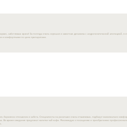
ервис, заботливые врачи! За полгода очень хорошая и заметная динамика с андрогенетической алопецией, я о
и и комфортными по цене препаратами.
я, бережное отношение и забота. Специалисты на ресепшен очень отзывчивые, подберут максимально комфо
а. Во время ожидания предложат напитки чай кофе. Рекомендую к посещению и приобретению профессиональ
с.