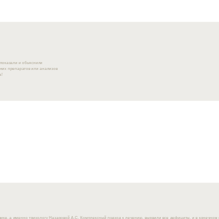
 показали и обьяснили
шних препаратов или анализов
а!
ике, а именно трихологу Назаровой А.С. Комплексный подход к лечению, выявили все дефициты, и в конечном