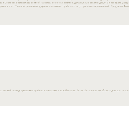
сия Сергеевна оставалась со мной на связи, вне очных визитов, дала нужные рекомендации и подобрала уходо
овья волос. Также в сравнении с другими клиниками, прайс лист на услуги очень приемлемый. Продукция Тайм
рамотный подход к решению проблем с волосами и кожей головы. Есть собственная линейка средств для лечени