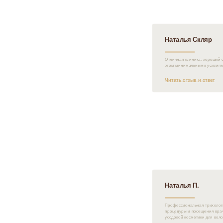
Наталья Скляр
Отличная клиника, хороший с
этом минимальными усилиям
Читать отзыв и ответ
Наталья П.
Профессиональная трихологи
процедуры и посещения врач
уходовой косметики для воло