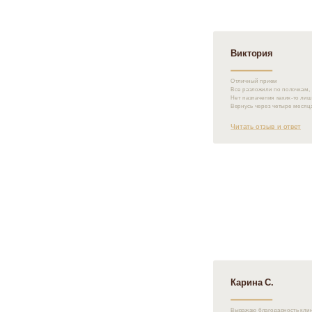
Виктория
Отличный прием
Все разложили по полочкам,
Нет назначения каких-то ли
Вернусь через четыре месяц
Читать отзыв и ответ
Карина С.
Выражаю благодарность клин