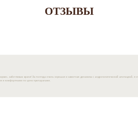
ОТЗЫВЫ
ервис, заботливые врачи! За полгода очень хорошая и заметная динамика с андрогенетической алопецией, я о
и и комфортными по цене препаратами.