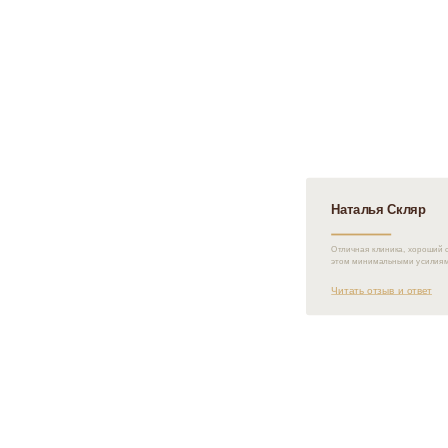
Наталья Скляр
Отличная клиника, хороший с
этом минимальными усилиям
Читать отзыв и ответ