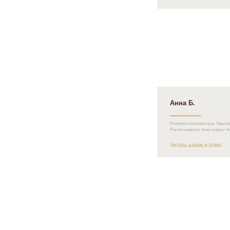
Анна Б.
Клиника поноавилась. Красив
Расположение тоже играет бо
Читать отзыв и ответ