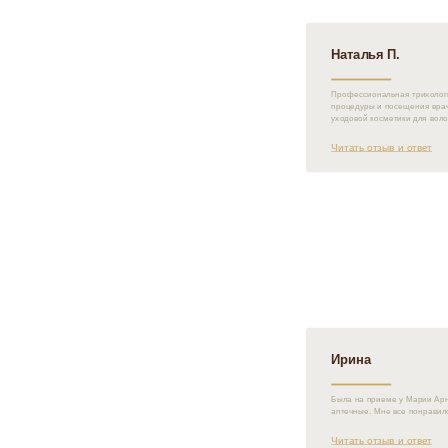
Наталья П.
Профессиональная трихологи
процедуры и посещения врач
уходовой косметики для воло
Читать отзыв и ответ
Ирина
Была на приеме у Марии Арна
аптечные. Мне все понравил
Читать отзыв и ответ