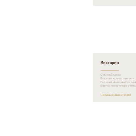
Виктория
Отличный прием
Все разложили по полочкам,
Нет назначения каких-то ли
Вернусь через четыре месяц
Читать отзыв и ответ