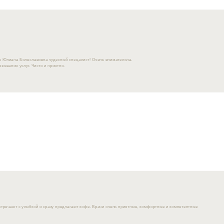
ач Юлиана Болеславовна чудесный спецалист! Очень внимательна.
язывания услуг. Чисто и приятно.
стречают с улыбкой и сразу предлагают кофе. Врачи очень приятные, комфортные и компетентные