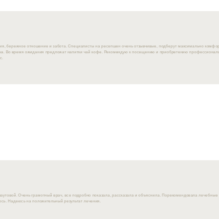
я, бережное отношение и забота. Специалисты на ресепшен очень отзывчивые, подберут максимально комфо
а. Во время ожидания предложат напитки чай кофе. Рекомендую к посещению и приобретению профессиональ
с.
утовой. Очень грамотный врач, все подробно показала, рассказала и объяснила. Порекомендовала лечебные ср
ось. Надеюсь на положительный результат лечения.