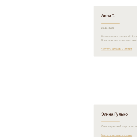
Анна *.
26.11.2025
Великолепная клиника!!! Вр
В клинике нет излишнего нав
Читать отзыв и ответ
Элина Гулько
Очень приятный персонал, в
Читать отзыв и ответ